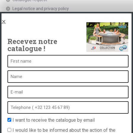
Legal notice and privacy policy
Spas, explications
Contact
Recevez notre
catalogue !
A spa is ...
What is a spa?
Bubble bath
Indoor Spa
Outdoor spa
Spa in winter
I want to receive the catalogue by email
Built-in spa
I would like to be informed about the action of the
Spa and hydrotherapy