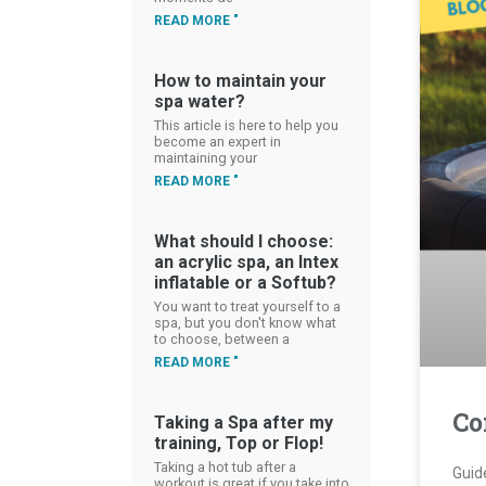
READ MORE "
How to maintain your
spa water?
This article is here to help you
become an expert in
maintaining your
READ MORE "
What should I choose:
an acrylic spa, an Intex
inflatable or a Softub?
You want to treat yourself to a
spa, but you don't know what
to choose, between a
READ MORE "
Co
Taking a Spa after my
training, Top or Flop!
Taking a hot tub after a
Guid
workout is great if you take into