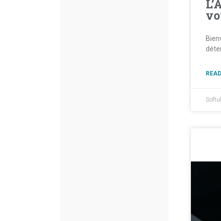
L’
vo
Bien
déte
READ
Softu