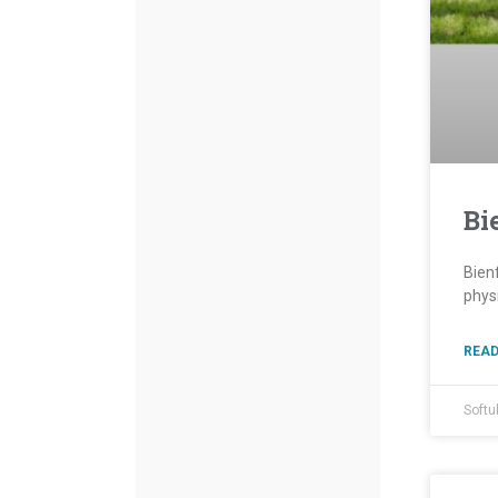
Bi
Bien
phys
READ
Softu