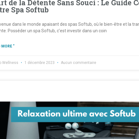
Art de la Détente Sans Souci : Le Guide 
tre Spa Softub
venue dans le monde apaisant des spas Softub, où le bien-être et la tra
nte. Posséder un spa Softub, c’est investir dans un coin
 MORE "
b Wellness
1 décembre 2023
Aucun commentaire