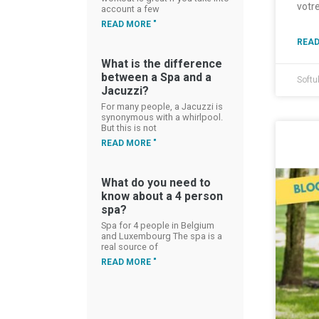
votr
account a few
READ MORE "
READ
What is the difference
between a Spa and a
Softu
Jacuzzi?
For many people, a Jacuzzi is
synonymous with a whirlpool.
But this is not
READ MORE "
What do you need to
know about a 4 person
spa?
Spa for 4 people in Belgium
and Luxembourg The spa is a
real source of
READ MORE "