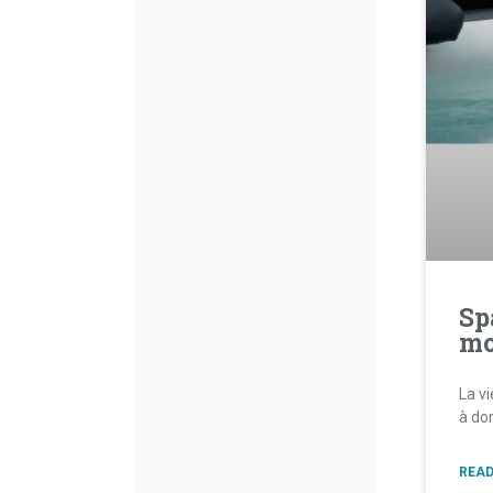
Sp
mo
La v
à do
READ