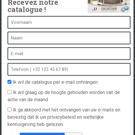
Recevez notre
catalogue !
Een kuuroord is...
Wat is een kuuroord?
Bubbelbad
Binnen Spa
Buiten spa
Ik wil de catalogus per e-mail ontvangen
Spa in de winter
Ik wil graag op de hoogte gehouden worden van de
Ingebouwde spa
actie van de maand
Spa en hydrotherapie
Ik ga akkoord met het ontvangen van uw e-mails en
bevestig dat ik uw privacybeleid en wettelijke
kennisgeving heb gelezen.