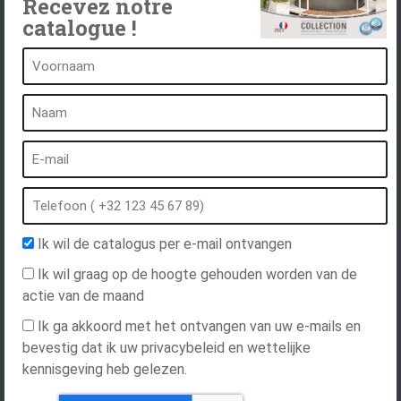
Recevez notre
catalogue !
Een kuuroord is...
Wat is een kuuroord?
Bubbelbad
Binnen Spa
Buiten spa
Ik wil de catalogus per e-mail ontvangen
Spa in de winter
Ik wil graag op de hoogte gehouden worden van de
Ingebouwde spa
actie van de maand
Spa en hydrotherapie
Ik ga akkoord met het ontvangen van uw e-mails en
bevestig dat ik uw privacybeleid en wettelijke
kennisgeving heb gelezen.