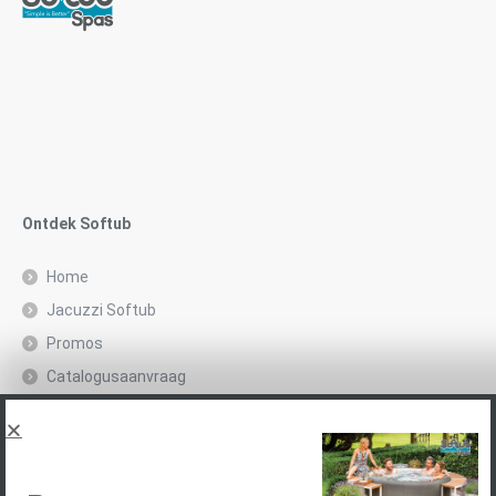
Ontdek Softub
Home
Jacuzzi Softub
Promos
Catalogusaanvraag
Juridische kennisgeving en privacybeleid
Spas, explications
Neem contact op met