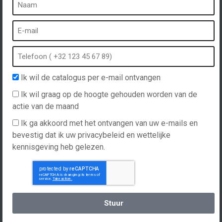
Wat is een kuuroord?
Bubbelbad
Binnen Spa
Buiten spa
Ik wil de catalogus per e-mail ontvangen
Spa in de winter
Ik wil graag op de hoogte gehouden worden van de
Ingebouwde spa
actie van de maand
Spa en hydrotherapie
Ik ga akkoord met het ontvangen van uw e-mails en
bevestig dat ik uw privacybeleid en wettelijke
kennisgeving heb gelezen.
Website gemaakt door
Hellomoon
Producten
Algemene verkoopvoorwaarden
Spas, explications
Nederlands
Stuur