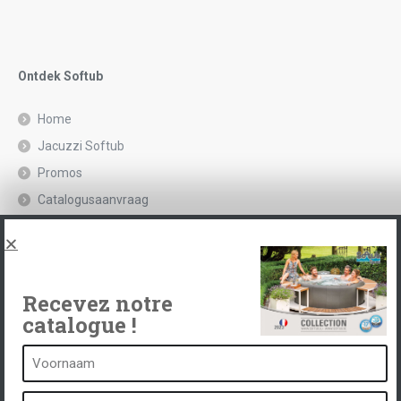
Ontdek Softub
Home
Jacuzzi Softub
Promos
Catalogusaanvraag
Juridische kennisgeving en privacybeleid
Spas, explications
Neem contact op met
Recevez notre
catalogue !
Een kuuroord is...