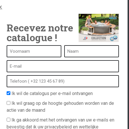
Recevez notre
catalogue !
Een kuuroord is...
Wat is een kuuroord?
tub
Bubbelbad
Binnen Spa
Ik wil de catalogus per e-mail ontvangen
anvraag
Buiten spa
Ik wil graag op de hoogte gehouden worden van de
Spa in de winter
actie van de maand
n
Ingebouwde spa
Ik ga akkoord met het ontvangen van uw e-mails en
Spa en hydrotherapie
ations
bevestig dat ik uw privacybeleid en wettelijke