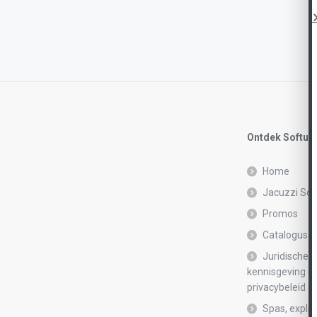
Ontdek Softub
Home
Jacuzzi Sof
Promos
Catalogusa
Juridische
kennisgeving e
privacybeleid
Spas, explic