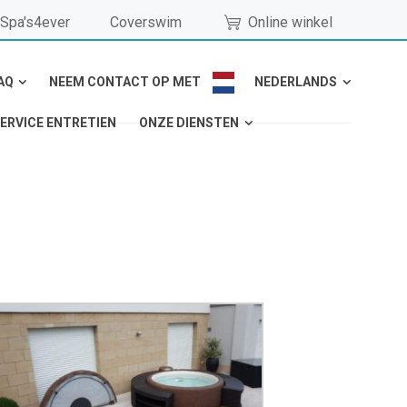
Spa's4ever
Coverswim
Online winkel
AQ
NEEM CONTACT OP MET
NEDERLANDS
ERVICE ENTRETIEN
ONZE DIENSTEN