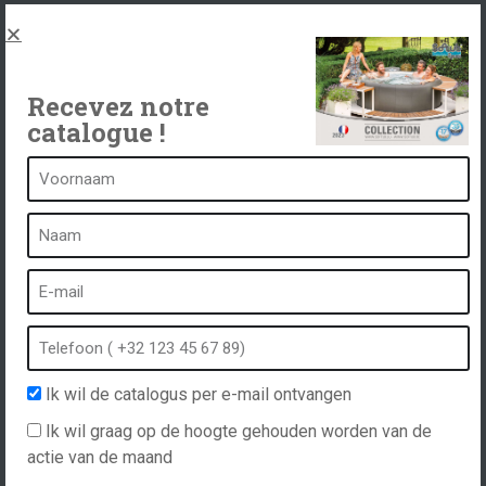
Juridische kennisgeving en privacybeleid
Spas, explications
Neem contact op met
Recevez notre
catalogue !
Een kuuroord is...
Wat is een kuuroord?
Bubbelbad
Binnen Spa
Buiten spa
Ik wil de catalogus per e-mail ontvangen
Spa in de winter
Ik wil graag op de hoogte gehouden worden van de
Ingebouwde spa
actie van de maand
Spa en hydrotherapie