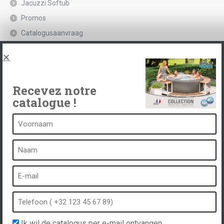
Jacuzzi Softub
Promos
Catalogusaanvraag
Juridische kennisgeving en privacybeleid
Spas, explications
Neem contact op met
Recevez notre
catalogue !
Een kuuroord is...
Wat is een kuuroord?
Bubbelbad
Binnen Spa
Buiten spa
Ik wil de catalogus per e-mail ontvangen