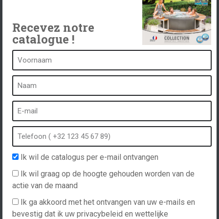
Spas, explications
Neem contact op met
Recevez notre
catalogue !
Een kuuroord is...
Wat is een kuuroord?
Bubbelbad
Binnen Spa
Buiten spa
Ik wil de catalogus per e-mail ontvangen
Spa in de winter
Ik wil graag op de hoogte gehouden worden van de
Ingebouwde spa
actie van de maand
Spa en hydrotherapie
Ik ga akkoord met het ontvangen van uw e-mails en
bevestig dat ik uw privacybeleid en wettelijke