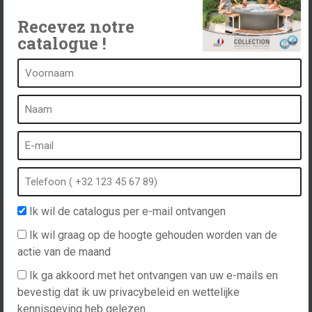
Neem contact op met
Recevez notre
catalogue !
Een kuuroord is...
Wat is een kuuroord?
Bubbelbad
Binnen Spa
Buiten spa
Ik wil de catalogus per e-mail ontvangen
Spa in de winter
Ik wil graag op de hoogte gehouden worden van de
Ingebouwde spa
actie van de maand
Spa en hydrotherapie
Ik ga akkoord met het ontvangen van uw e-mails en
bevestig dat ik uw privacybeleid en wettelijke
kennisgeving heb gelezen.