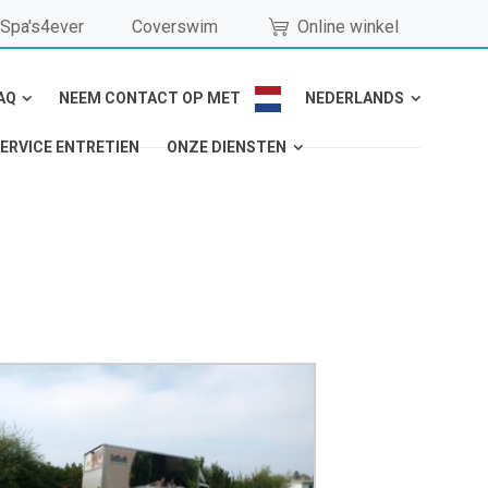
Spa's4ever
Coverswim
Online winkel
AQ
NEEM CONTACT OP MET
NEDERLANDS
ERVICE ENTRETIEN
ONZE DIENSTEN