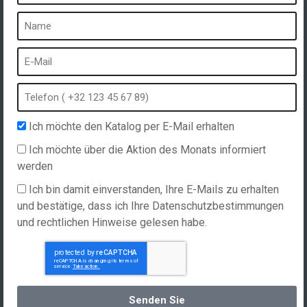
Ein Spa ist ...
Was ist ein Heilbad?
Schaumbad
Innen Spa
Freibad
Ich möchte den Katalog per E-Mail erhalten
Kurort im Winter
Ich möchte über die Aktion des Monats informiert
Eingebauter Whirlpool
werden
Spa und Hydrotherapie
Ich bin damit einverstanden, Ihre E-Mails zu erhalten
und bestätige, dass ich Ihre Datenschutzbestimmungen
und rechtlichen Hinweise gelesen habe.
Website erstellt von
Hellomoon
Produkte
Allgemeine Verkaufsbedingungen
Spas, explications
Deutsch
Senden Sie