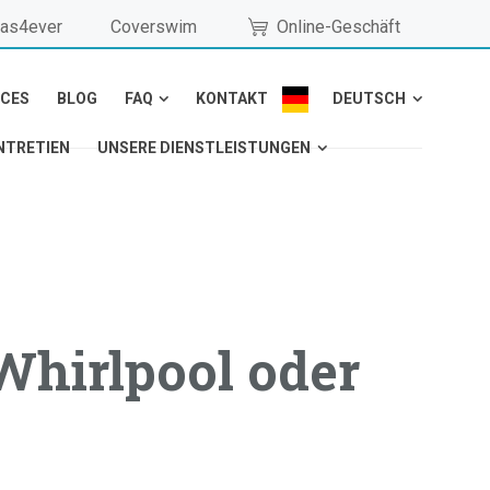
as4ever
Coverswim
Online-Geschäft
NCES
BLOG
FAQ
KONTAKT
DEUTSCH
NTRETIEN
UNSERE DIENSTLEISTUNGEN
Whirlpool oder
!