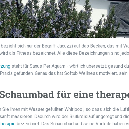
t bezieht sich nur der Begriff Jacuzzi auf das Becken, das mit Wa
wird als Fitness bezeichnet. Alle diese Bezeichnungen sind je
rzung
steht für Sanus Per Aquam - wörtlich übersetzt: gesund du
 Praxis gefunden. Genau das hat Softub Wellness motiviert, se
 Schaumbad für eine thera
n Sie Ihren mit Wasser gefüllten Whirlpool, so dass sich die Lu
anft massieren. Dadurch wird der Blutkreislauf angeregt und di
therapie
bezeichnet. Das Schaumbad und seine Vorteile haben v