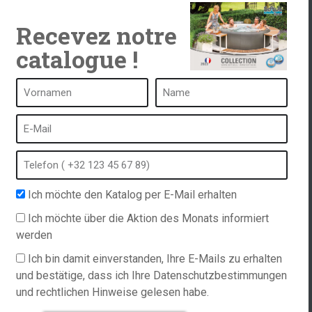
Recevez notre
catalogue !
ken
Ein Spa ist ...
Was ist ein Heilbad?
tub
Schaumbad
Ich möchte den Katalog per E-Mail erhalten
Innen Spa
ordern
Freibad
Ich möchte über die Aktion des Monats informiert
werden
Hinweise
Kurort im Winter
richtlinie
Eingebauter Whirlpool
Ich bin damit einverstanden, Ihre E-Mails zu erhalten
ations
und bestätige, dass ich Ihre Datenschutzbestimmungen
Spa und Hydrotherapie
und rechtlichen Hinweise gelesen habe.