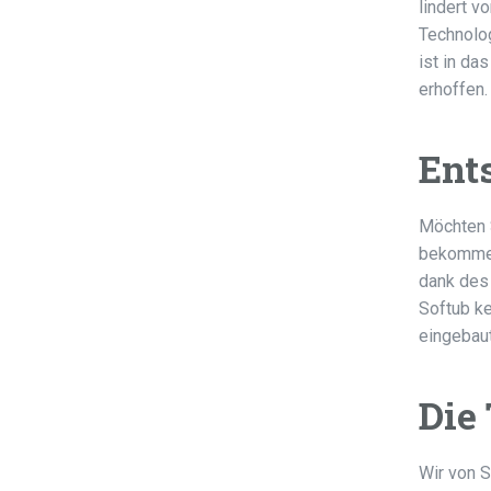
lindert v
Technolog
ist in da
erhoffen.
Ent
Möchten S
bekommen
dank des
Softub ke
eingebau
Die
Wir von S