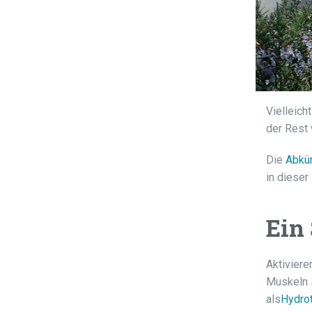
Vielleich
der Rest 
Die
Abkü
in dieser
Ein
Aktiviere
Muskeln s
als
Hydro