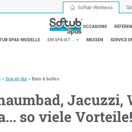
Sp
Softub-Wellness
OCCASIONS
RÉFÉRE
TUB SPAS-MODELLE
EIN SPA IST ...
MESSEN
SERVICE E
b
»
Spa en dur
»
Bain à bulles
haumbad, Jacuzzi, 
... so viele Vorteile