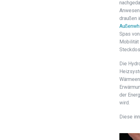
nachgeda
Anwesens
draußen i
Außenwhi
Spas von 
Mobilität
Steckdose
Die Hydr
Heizsyst
Wärmeene
Erwärmung
der Energ
wird.
Diese inn