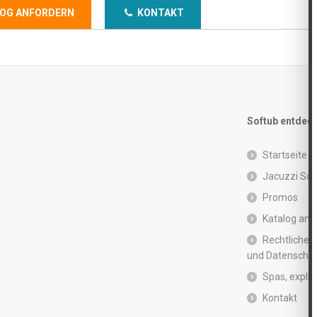
OG ANFORDERN
KONTAKT
Softub entdec
Startseite
Jacuzzi Sof
Promos
Katalog anf
Rechtliche 
und Datenschutz
Spas, explic
Kontakt