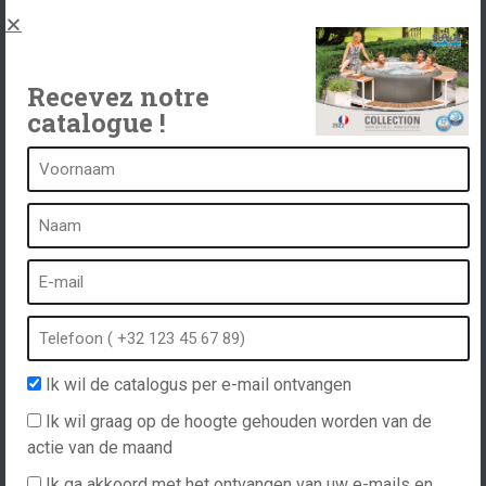
Juridische kennisgeving en privacybeleid
Spas, explications
Neem contact op met
Recevez notre
catalogue !
Een kuuroord is...
Wat is een kuuroord?
Bubbelbad
Binnen Spa
Buiten spa
Ik wil de catalogus per e-mail ontvangen
Spa in de winter
Ik wil graag op de hoogte gehouden worden van de
Ingebouwde spa
actie van de maand
Spa en hydrotherapie
Ik ga akkoord met het ontvangen van uw e-mails en