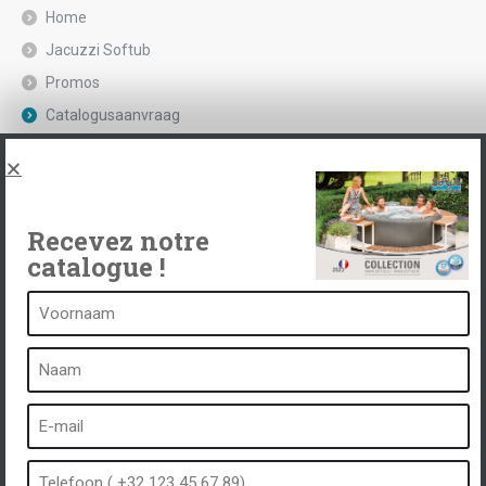
Home
Jacuzzi Softub
Promos
Catalogusaanvraag
Juridische kennisgeving en privacybeleid
Spas, explications
Neem contact op met
Recevez notre
catalogue !
Een kuuroord is...
Wat is een kuuroord?
Bubbelbad
Binnen Spa