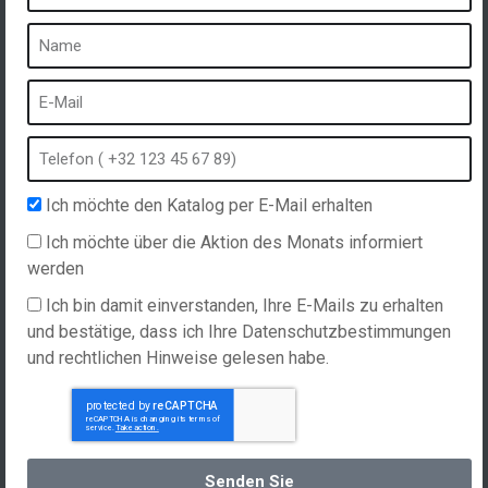
Ein Spa ist ...
Was ist ein Heilbad?
Schaumbad
Innen Spa
Freibad
Ich möchte den Katalog per E-Mail erhalten
Kurort im Winter
Ich möchte über die Aktion des Monats informiert
Eingebauter Whirlpool
werden
Spa und Hydrotherapie
Ich bin damit einverstanden, Ihre E-Mails zu erhalten
und bestätige, dass ich Ihre Datenschutzbestimmungen
und rechtlichen Hinweise gelesen habe.
Website erstellt von
Hellomoon
Produkte
Allgemeine Verkaufsbedingungen
Spas, explications
Deutsch
Senden Sie