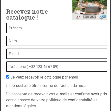
Recevez notre
catalogue !
Un spa c’est …
Qu’est-ce qu’un spa ?
Bain à bulles
Spa intérieur
Spa extérieur
Spa en hiver
Je veux recevoir le catalogue par email
Spa encastrable
Je souhaite être informé de l'action du mois
Spa et hydrothérapie
J'accepte de recevoir vos e-mails et confirme avoir pris
connaissance de votre politique de confidentialité et
mentions légales.