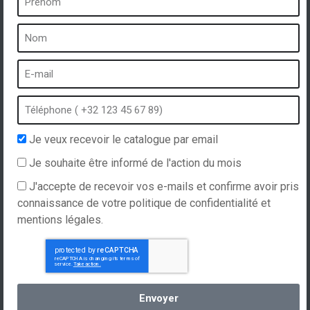
Un spa c’est …
Qu’est-ce qu’un spa ?
Bain à bulles
Spa intérieur
Spa extérieur
Spa en hiver
Je veux recevoir le catalogue par email
Spa encastrable
Je souhaite être informé de l'action du mois
Spa et hydrothérapie
J'accepte de recevoir vos e-mails et confirme avoir pris
connaissance de votre politique de confidentialité et
mentions légales.
Site internet réalisé par
Hellomoon
Produits
Conditions Générales de Ventes
Spas, explications
Français
Envoyer