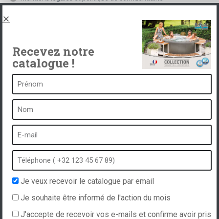
Spas, explications
Contact
Recevez notre
catalogue !
Un spa c’est …
Qu’est-ce qu’un spa ?
Bain à bulles
Spa intérieur
Spa extérieur
Spa en hiver
Je veux recevoir le catalogue par email
Spa encastrable
Je souhaite être informé de l'action du mois
Spa et hydrothérapie
J'accepte de recevoir vos e-mails et confirme avoir pris