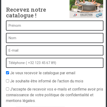
Recevez notre
catalogue !
Un spa c’est …
Qu’est-ce qu’un spa ?
Bain à bulles
Spa intérieur
Spa extérieur
Spa en hiver
Je veux recevoir le catalogue par email
Spa encastrable
Je souhaite être informé de l'action du mois
Spa et hydrothérapie
J'accepte de recevoir vos e-mails et confirme avoir pris
connaissance de votre politique de confidentialité et
mentions légales.