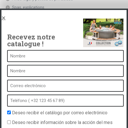
Spas, explications
Póngase en contacto con
Recevez notre
catalogue !
Un balneario es ...
¿Qué es un balneario?
Baño de burbujas
Spa interior
Spa exterior
Spa en invierno
Spa integrado
Deseo recibir el catálogo por correo electrónico
Spa e hidroterapia
Deseo recibir información sobre la acción del mes