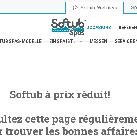
Sp
Softub-Wellness
OCCASIONS
RÉFÉRE
TUB SPAS-MODELLE
EIN SPA IST ...
MESSEN
SERVICE E
Softub à prix réduit!
ltez cette page régulièrem
 trouver les bonnes affaire