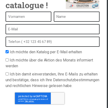
catalogue !
ken
Ein Spa ist ...
Was ist ein Heilbad?
tub
Schaumbad
Ich möchte den Katalog per E-Mail erhalten
Innen Spa
ordern
Freibad
Ich möchte über die Aktion des Monats informiert
werden
Hinweise
Kurort im Winter
richtlinie
Eingebauter Whirlpool
Ich bin damit einverstanden, Ihre E-Mails zu erhalten
ations
und bestätige, dass ich Ihre Datenschutzbestimmungen
Spa und Hydrotherapie
und rechtlichen Hinweise gelesen habe.