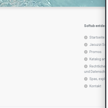
Softub entdec
Startseite
Jacuzzi Sof
Promos
Katalog anf
Rechtliche 
und Datenschutz
Spas, explic
Kontakt