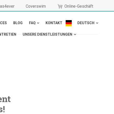
as4ever
Coverswim
Online-Geschäft
NCES
BLOG
FAQ
KONTAKT
DEUTSCH
NTRETIEN
UNSERE DIENSTLEISTUNGEN
ent
s!