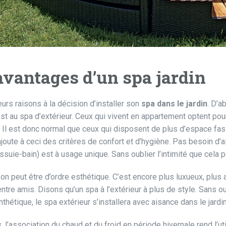
avantages d’un spa jardin
ieurs raisons à la décision d’installer son
spa dans le jardin
. D’a
st au spa d’extérieur. Ceux qui vivent en appartement optent po
Il est donc normal que ceux qui disposent de plus d’espace fassen
’ajoute à ceci des critères de confort et d’hygiène. Pas besoin d’al
ssuie-bain) est à usage unique. Sans oublier l’intimité que cela p
son peut être d’ordre esthétique. C’est encore plus luxueux, plus 
entre amis. Disons qu’un spa à l’extérieur à plus de style. Sans oub
thétique, le spa extérieur s’installera avec aisance dans le jardi
s, l’association du chaud et du froid en période hivernale rend l’