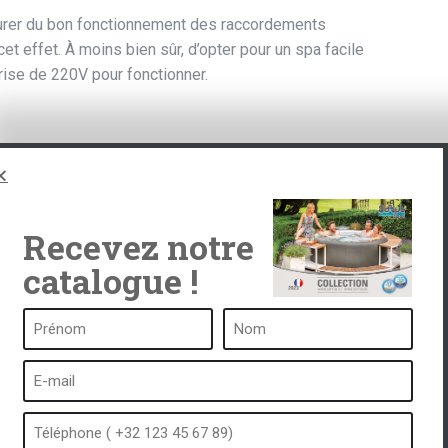
assurer du bon fonctionnement des raccordements
cet effet. À moins bien sûr, d’opter pour un spa facile
prise de 220V pour fonctionner.
Recevez notre
catalogue !
ub
Un spa c’est …
Qu’est-ce qu’un spa ?
tub
Bain à bulles