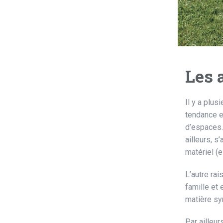
Les 
Il y a plus
tendance e
d’espaces. 
ailleurs, s
matériel (e
L’autre rai
famille et 
matière syn
Par ailleur