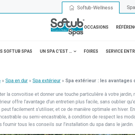
Spa
Softub-Wellness
OCCASIONS
RÉFÉREN
S SOFTUB SPAS
UN SPA C’EST …
FOIRES
SERVICE ENT
b
»
Spa en dur
»
Spa extérieur
»
Spa extérieur : les avantages d
er la convoitise et donner une touche particulière à votre jardin, 
rieur offre l’avantage d’un entretien plus facile, sans oublier qu’
n
peut facilement s’utiliser, et ce de manière optimale en hiver. En
ncastrable ou semi-encastrable, à condition de respect les modali
 fournir tous les conseils sur l’installation du spa dans le jardin.