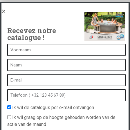
Juridische kennisgeving en privacybeleid
Spas, explications
Neem contact op met
Recevez notre
catalogue !
Een kuuroord is...
Wat is een kuuroord?
Bubbelbad
Binnen Spa
Buiten spa
Ik wil de catalogus per e-mail ontvangen
Spa in de winter
Ik wil graag op de hoogte gehouden worden van de
Ingebouwde spa
actie van de maand
Spa en hydrotherapie