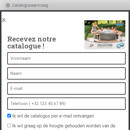
Catalogusaanvraag
Juridische kennisgeving en privacybeleid
Spas, explications
Neem contact op met
Recevez notre
catalogue !
Een kuuroord is...
Wat is een kuuroord?
Bubbelbad
Binnen Spa
Buiten spa
Ik wil de catalogus per e-mail ontvangen
Spa in de winter
Ik wil graag op de hoogte gehouden worden van de
Ingebouwde spa