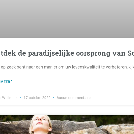
tdek de paradijselijke oorsprong van So
u op zoek bent naar een manier om uw levenskwaliteit te verbeteren, kij
 MEER "
b Wellness
17 octobre 2022
Aucun commentaire