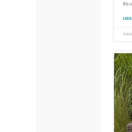
Als 
LEES
Softu