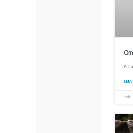
On
Als 
LEES
Softu