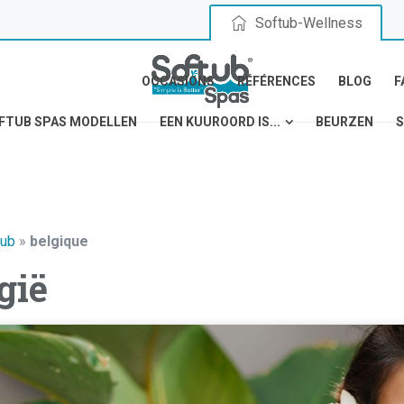
Softub-Wellness
OCCASIONS
RÉFÉRENCES
BLOG
F
FTUB SPAS MODELLEN
EEN KUUROORD IS...
BEURZEN
S
tub
»
belgique
gië