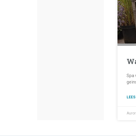
Wa
Spa 
geïns
LEES
Auro