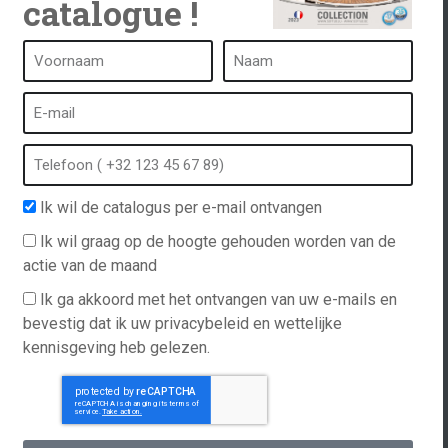
catalogue !
Een kuuroord is...
Wat is een kuuroord?
tub
Bubbelbad
Binnen Spa
Ik wil de catalogus per e-mail ontvangen
anvraag
Buiten spa
Ik wil graag op de hoogte gehouden worden van de
Spa in de winter
actie van de maand
n
Ingebouwde spa
Ik ga akkoord met het ontvangen van uw e-mails en
Spa en hydrotherapie
ations
bevestig dat ik uw privacybeleid en wettelijke
kennisgeving heb gelezen.
ct op met