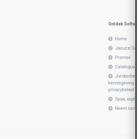
Ontdek Softub
Home
Jacuzzi Sof
Promos
Catalogusa
Juridische
kennisgeving e
privacybeleid
Spas, explic
Neem conta