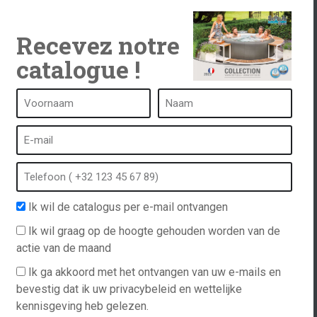
Recevez notre
catalogue !
Een kuuroord is...
Wat is een kuuroord?
tub
Bubbelbad
Binnen Spa
Ik wil de catalogus per e-mail ontvangen
anvraag
Buiten spa
Ik wil graag op de hoogte gehouden worden van de
Spa in de winter
actie van de maand
n
Ingebouwde spa
Ik ga akkoord met het ontvangen van uw e-mails en
Spa en hydrotherapie
ations
bevestig dat ik uw privacybeleid en wettelijke
kennisgeving heb gelezen.
ct op met