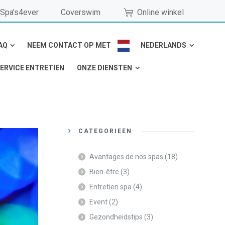
Spa's4ever
Coverswim
Online winkel
AQ
NEEM CONTACT OP MET
NEDERLANDS
ERVICE ENTRETIEN
ONZE DIENSTEN
CATEGORIEËN
Avantages de nos spas
(18)
Bien-être
(3)
Entretien spa
(4)
Event
(2)
Gezondheidstips
(3)