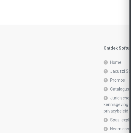
Ontdek Softub
Home
Jacuzzi Sof
Promos
Catalogusa
Juridische
kennisgeving e
privacybeleid
Spas, explic
Neem conta