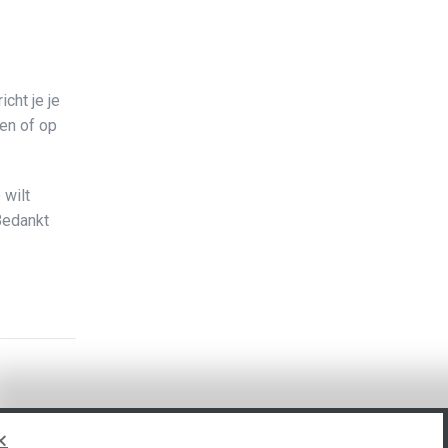
cht je je
ren of op
 wilt
Bedankt