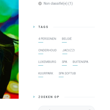
Non classifié(e)
(1)
TAGS
4 PERSONEN
BELGIË
ONDERHOUD
JACUZZI
LUXEMBURG
SPA
BUITENSPA
KUURPARK
SPA SOFTUB
ZOEKEN OP