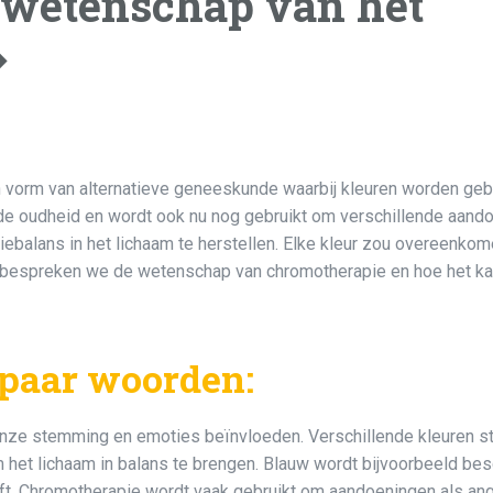
 wetenschap van het
�
n vorm van alternatieve geneeskunde waarbij kleuren worden geb
 de oudheid en wordt ook nu nog gebruikt om verschillende aand
balans in het lichaam te herstellen. Elke kleur zou overeenko
 bespreken we de wetenschap van chromotherapie en hoe het k
 paar woorden:
onze stemming en emoties beïnvloeden. Verschillende kleuren s
 het lichaam in balans te brengen. Blauw wordt bijvoorbeeld b
eft. Chromotherapie wordt vaak gebruikt om aandoeningen als an