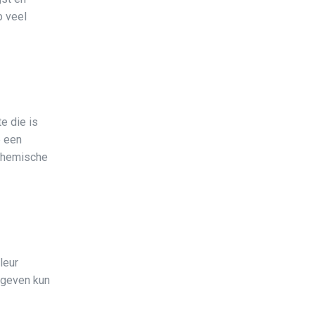
p veel
e die is
e een
 chemische
leur
 geven kun