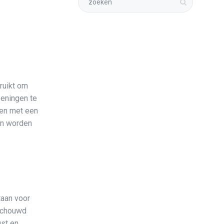
ruikt om
oeningen te
men met een
an worden
taan voor
eschouwd
gst en