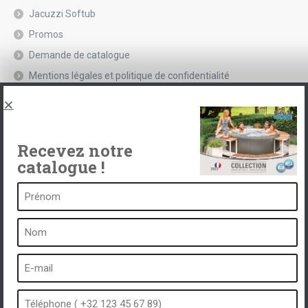
Jacuzzi Softub
Promos
Demande de catalogue
Mentions légales et politique de confidentialité
Spas, explications
Contact
Recevez notre
catalogue !
Un spa c’est …
Qu’est-ce qu’un spa ?
Bain à bulles
Spa intérieur
Spa extérieur