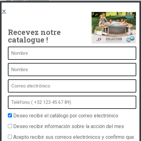
Póngase en contacto con
Recevez notre
catalogue !
Un balneario es ...
¿Qué es un balneario?
Baño de burbujas
Spa interior
Spa exterior
Spa en invierno
Spa integrado
Deseo recibir el catálogo por correo electrónico
Spa e hidroterapia
Deseo recibir información sobre la acción del mes
Acepto recibir sus correos electrónicos y confirmo que