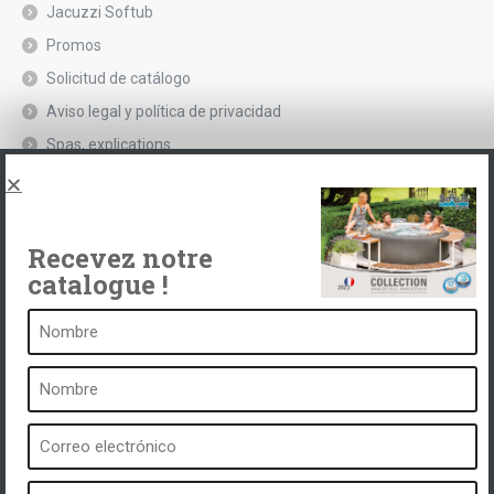
Jacuzzi Softub
Promos
Solicitud de catálogo
Aviso legal y política de privacidad
Spas, explications
Póngase en contacto con
Recevez notre
catalogue !
Un balneario es ...
¿Qué es un balneario?
Baño de burbujas
Spa interior
Spa exterior