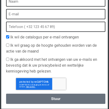
Wat is een kuuroord?
Bubbelbad
Binnen Spa
Buiten spa
Ik wil de catalogus per e-mail ontvangen
Spa in de winter
Ik wil graag op de hoogte gehouden worden van de
Ingebouwde spa
actie van de maand
Spa en hydrotherapie
Ik ga akkoord met het ontvangen van uw e-mails en
bevestig dat ik uw privacybeleid en wettelijke
kennisgeving heb gelezen.
Website gemaakt door
Hellomoon
Producten
Algemene verkoopvoorwaarden
Spas, explications
Nederlands
Stuur