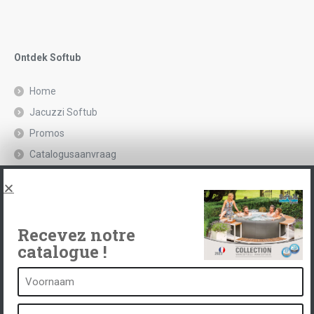
Ontdek Softub
Home
Jacuzzi Softub
Promos
Catalogusaanvraag
Juridische kennisgeving en privacybeleid
Spas, explications
Neem contact op met
Recevez notre
catalogue !
Een kuuroord is...