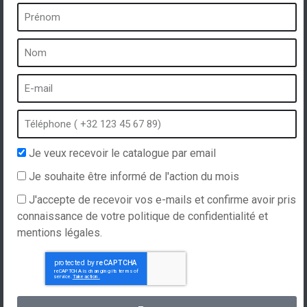
Un spa c’est …
Qu’est-ce qu’un spa ?
Bain à bulles
Spa intérieur
Spa extérieur
Spa en hiver
Je veux recevoir le catalogue par email
Spa encastrable
Je souhaite être informé de l'action du mois
Spa et hydrothérapie
J'accepte de recevoir vos e-mails et confirme avoir pris
connaissance de votre politique de confidentialité et
mentions légales.
Site internet réalisé par
Hellomoon
Produits
Conditions Générales de Ventes