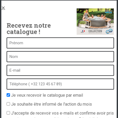
Spas, explications
Contact
Recevez notre
catalogue !
Un spa c’est …
Qu’est-ce qu’un spa ?
Bain à bulles
Spa intérieur
Spa extérieur
Spa en hiver
Je veux recevoir le catalogue par email
Spa encastrable
Je souhaite être informé de l'action du mois
Spa et hydrothérapie
J'accepte de recevoir vos e-mails et confirme avoir pris