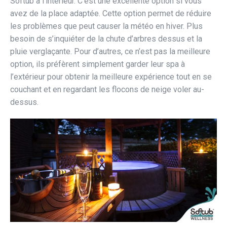
Softub à l’intérieur. C’est une excellente option si vous
avez de la place adaptée. Cette option permet de réduire
les problèmes que peut causer la météo en hiver. Plus
besoin de s’inquiéter de la chute d’arbres dessus et la
pluie verglaçante. Pour d’autres, ce n’est pas la meilleure
option, ils préfèrent simplement garder leur spa à
l’extérieur pour obtenir la meilleure expérience tout en se
couchant et en regardant les flocons de neige voler au-
dessus.