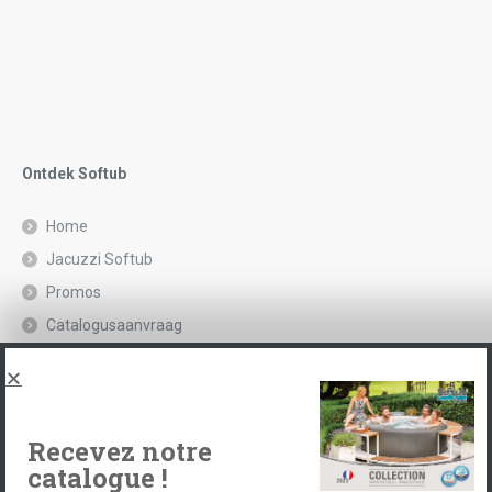
Ontdek Softub
Home
Jacuzzi Softub
Promos
Catalogusaanvraag
Juridische kennisgeving en privacybeleid
Spas, explications
Neem contact op met
Recevez notre
catalogue !