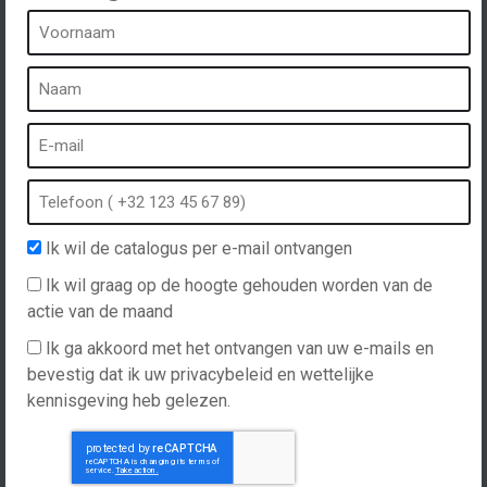
Een kuuroord is...
Wat is een kuuroord?
Bubbelbad
Binnen Spa
Buiten spa
Ik wil de catalogus per e-mail ontvangen
Spa in de winter
Ik wil graag op de hoogte gehouden worden van de
Ingebouwde spa
actie van de maand
Spa en hydrotherapie
Ik ga akkoord met het ontvangen van uw e-mails en
bevestig dat ik uw privacybeleid en wettelijke
kennisgeving heb gelezen.
Website gemaakt door
Hellomoon