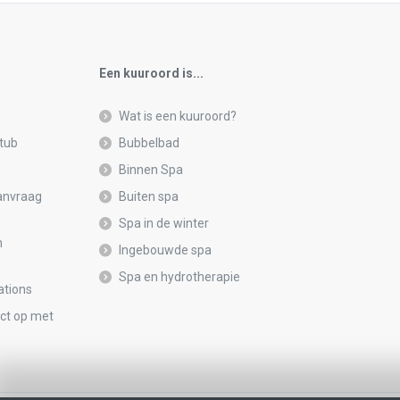
Een kuuroord is...
Wat is een kuuroord?
tub
Bubbelbad
Binnen Spa
anvraag
Buiten spa
Spa in de winter
n
Ingebouwde spa
Spa en hydrotherapie
ations
ct op met