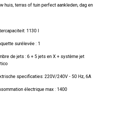
 huis, terras of tuin perfect aankleden, dag en
ercapaciteit:
1130 l
quette surélevée :
1
bre de jets : 6
+ 5 jets en X + système jet
tico
ktrische specificaties: 220V/240V - 50 Hz, 6A
sommation électrique max :
1400