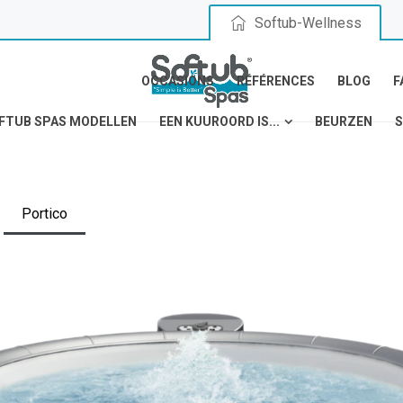
Softub-Wellness
OCCASIONS
RÉFÉRENCES
BLOG
F
FTUB SPAS MODELLEN
EEN KUUROORD IS...
BEURZEN
S
Portico