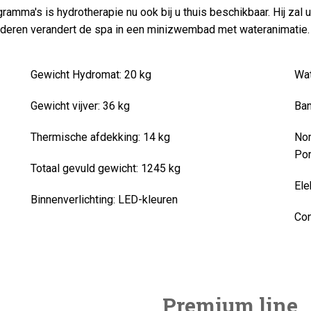
ma's is hydrotherapie nu ook bij u thuis beschikbaar. Hij zal uw
kinderen verandert de spa in een minizwembad met wateranimatie.
Gewicht Hydromat:
20 kg
Wat
Gewicht vijver:
36 kg
Ban
Thermische afdekking: 14 kg
Nom
Por
Totaal gevuld gewicht:
1245 kg
Ele
Binnenverlichting:
LED-kleuren
Con
Premium line