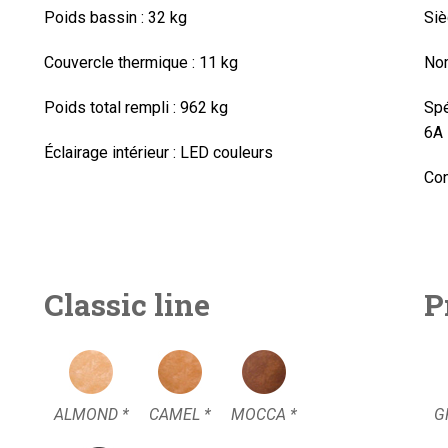
Poids bassin :
32 kg
Siè
Couvercle thermique : 11 kg
Nom
Poids total rempli :
962 kg
Spé
6A
Éclairage intérieur :
LED couleurs
Con
Classic line
P
ALMOND *
CAMEL *
MOCCA *
G