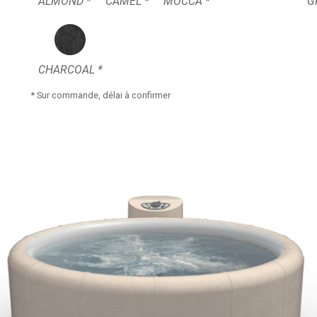
ALMOND *
CAMEL *
MOCCA *
G
CHARCOAL *
* Sur commande, délai à confirmer