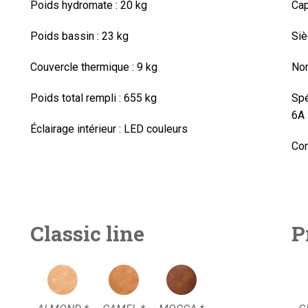
Poids hydromate :
20 kg
Cap
Poids bassin :
23 kg
Siè
Couvercle thermique : 9 kg
Nom
Poids total rempli :
655 kg
Spé
6A
Éclairage intérieur :
LED couleurs
Con
Classic line
P