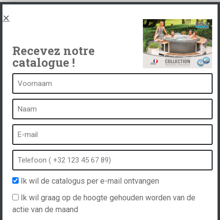
Juridische kennisgeving en privacybeleid
Spas, explications
Neem contact op met
Recevez notre
catalogue !
Een kuuroord is...
Wat is een kuuroord?
Bubbelbad
Binnen Spa
Buiten spa
Ik wil de catalogus per e-mail ontvangen
Spa in de winter
Ik wil graag op de hoogte gehouden worden van de
Ingebouwde spa
actie van de maand
Spa en hydrotherapie