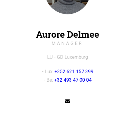
Aurore Delmee
MANAGER
LU - GD Luxemburg
- Lux:
+352 621 157 399
- Be:
+32 493 47 00 04