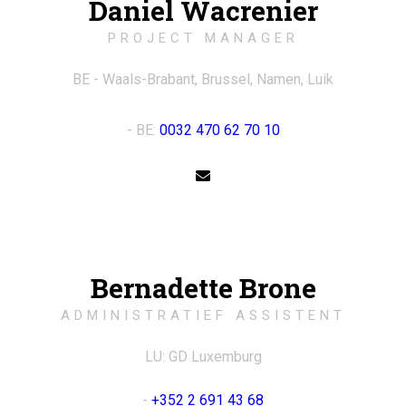
Daniel Wacrenier
PROJECT MANAGER
BE - Waals-Brabant, Brussel, Namen, Luik
- BE:
0032 470 62 70 10
Bernadette Brone
ADMINISTRATIEF ASSISTENT
LU: GD Luxemburg
-
+352 2 691 43 68