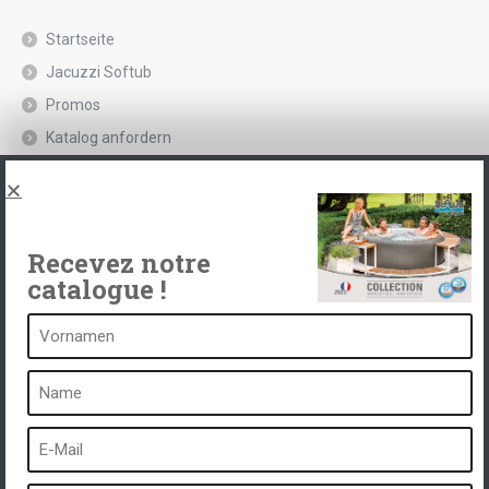
Startseite
Jacuzzi Softub
Promos
Katalog anfordern
Rechtliche Hinweise und Datenschutzrichtlinie
Spas, explications
Kontakt
Recevez notre
catalogue !
Ein Spa ist ...
Was ist ein Heilbad?
Schaumbad