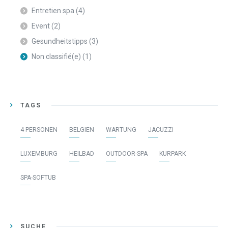
Entretien spa
(4)
Event
(2)
Gesundheitstipps
(3)
Non classifié(e)
(1)
TAGS
4 PERSONEN
BELGIEN
WARTUNG
JACUZZI
LUXEMBURG
HEILBAD
OUTDOOR-SPA
KURPARK
SPA-SOFTUB
SUCHE