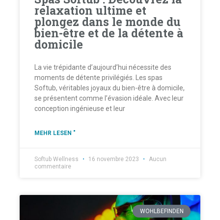
relaxation ultime et
plongez dans le monde du
bien-être et de la détente à
domicile
La vie trépidante d’aujourd’hui nécessite des
moments de détente privilégiés. Les spas
Softub, véritables joyaux du bien-être à domicile,
se présentent comme l’évasion idéale. Avec leur
conception ingénieuse et leur
MEHR LESEN "
Softub Wellness
16 novembre 2023
Aucun
commentaire
WOHLBEFINDEN