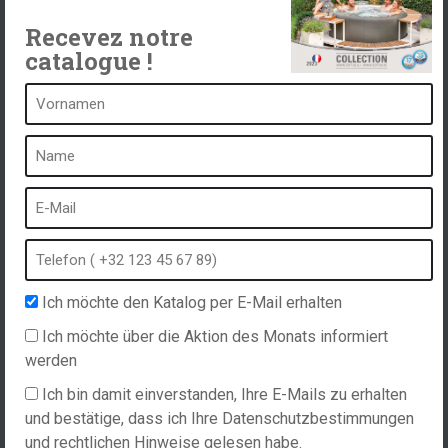
Kontakt
Recevez notre
catalogue !
Ein Spa ist ...
Was ist ein Heilbad?
Schaumbad
Innen Spa
Freibad
Ich möchte den Katalog per E-Mail erhalten
Kurort im Winter
Ich möchte über die Aktion des Monats informiert
Eingebauter Whirlpool
werden
Spa und Hydrotherapie
Ich bin damit einverstanden, Ihre E-Mails zu erhalten
und bestätige, dass ich Ihre Datenschutzbestimmungen
und rechtlichen Hinweise gelesen habe.