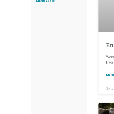
MEHR LESEN "
En
Wenn
Hydr
MEHR
Softu