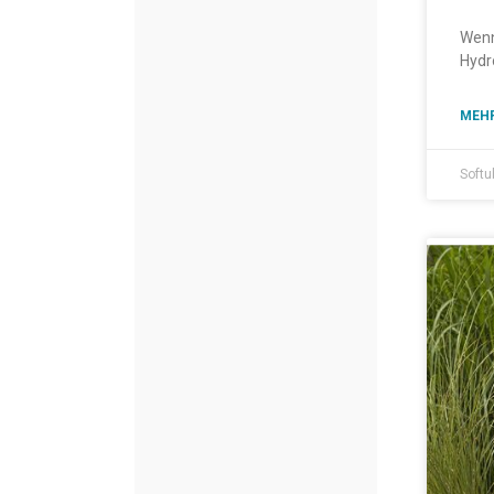
Wenn
Hydr
MEHR
Softu