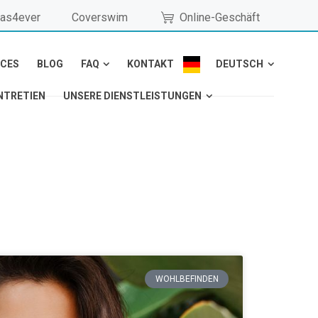
as4ever
Coverswim
Online-Geschäft
NCES
BLOG
FAQ
KONTAKT
DEUTSCH
NTRETIEN
UNSERE DIENSTLEISTUNGEN
WOHLBEFINDEN