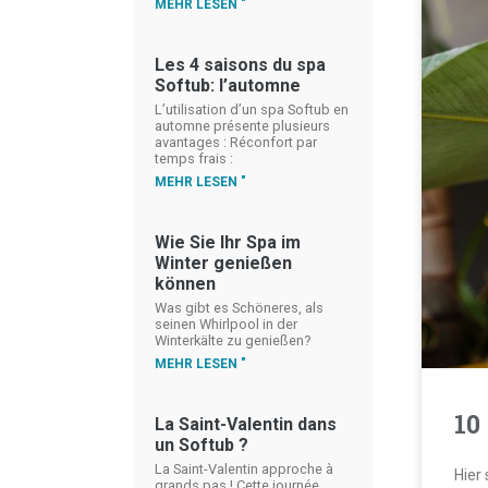
MEHR LESEN "
Les 4 saisons du spa
Softub: l’automne
L’utilisation d’un spa Softub en
automne présente plusieurs
avantages : Réconfort par
temps frais :
MEHR LESEN "
Wie Sie Ihr Spa im
Winter genießen
können
Was gibt es Schöneres, als
seinen Whirlpool in der
Winterkälte zu genießen?
MEHR LESEN "
10
La Saint-Valentin dans
un Softub ?
La Saint-Valentin approche à
Hier 
grands pas ! Cette journée