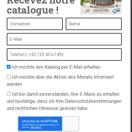
catalogue !
ken
Ein Spa ist ...
Was ist ein Heilbad?
tub
Schaumbad
Ich möchte den Katalog per E-Mail erhalten
Innen Spa
ordern
Freibad
Ich möchte über die Aktion des Monats informiert
werden
Hinweise
Kurort im Winter
richtlinie
Eingebauter Whirlpool
Ich bin damit einverstanden, Ihre E-Mails zu erhalten
ations
und bestätige, dass ich Ihre Datenschutzbestimmungen
Spa und Hydrotherapie
und rechtlichen Hinweise gelesen habe.