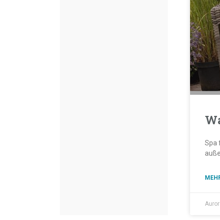
Wa
Spa 
auße
MEHR
Auro