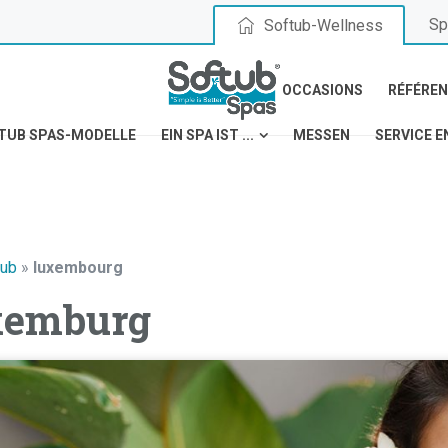
Sp
Softub-Wellness
OCCASIONS
RÉFÉRE
TUB SPAS-MODELLE
EIN SPA IST ...
MESSEN
SERVICE E
tub
»
luxembourg
xemburg