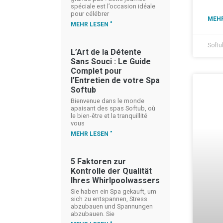
spéciale est l’occasion idéale
pour célébrer
MEHR
MEHR LESEN "
Softu
L’Art de la Détente
Sans Souci : Le Guide
Complet pour
l’Entretien de votre Spa
Softub
Bienvenue dans le monde
apaisant des spas Softub, où
le bien-être et la tranquillité
vous
MEHR LESEN "
5 Faktoren zur
Kontrolle der Qualität
Ihres Whirlpoolwassers
Sie haben ein Spa gekauft, um
sich zu entspannen, Stress
abzubauen und Spannungen
abzubauen. Sie