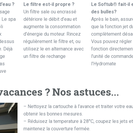
d’eau ?
Le filtre est-il propre ?
Le Softub® fait-il
ssage
Un filtre sale ou encrassé
des bulles?
. Le spa
détériore le débit d’eau et
Après le bain, assu
li
augmente la consommation
que la fonction jet d
x
d’énergie du moteur. Rincez
complètement désac
 dessus
régulièrement le filtre et, ou
Vous pouvez régler 
. Déjà
utilisez le en alternance avec
fonction directemen
age
un filtre de rechange
l’unité de command
pas
l’Hydromate
uve
vacances ? Nos astuces...
– Nettoyez la cartouche à l’avance et traiter votre ea
obtenir les bonnes mesures.
– Réduisez la temperature à 28°C, coupez les jets et
maintenez la couverture fermée.