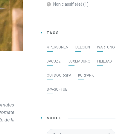
Non classifié(e)
(1)
TAGS
4 PERSONEN
BELGIEN
WARTUNG
JACUZZI
LUXEMBURG
HEILBAD
OUTDOOR-SPA
KURPARK
SPA-SOFTUB
romates
dromate
SUCHE
te de la