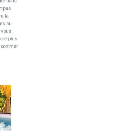
nte dans
st pas
e la
ins ou
s vous
ure plus
onsommer