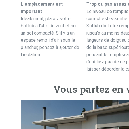
L‘emplacement est
Trop ou pas assez 
important
Le niveau de rempli
Idéalement, placez votre
correct est essentiel
Softub à l’abri du vent et sur
Softub doit être remp
un sol compacté. S’il y a un
jusqu’à au moins deu
espace rempli d’air sous le
largeurs de doigt au
plancher, pensez à ajouter de
de la base supérieure
l’isolation.
pendant le rempliss
n’oubliez pas de ne 
laisser déborder la c
Vous partez en 