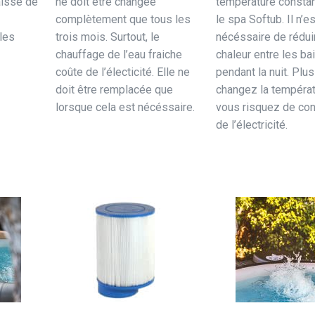
aisse de
ne doit être changée
température consta
complètement que tous les
le spa Softub. Il n’e
les
trois mois. Surtout, le
nécéssaire de réduir
chauffage de l’eau fraiche
chaleur entre les ba
coûte de l’électicité. Elle ne
pendant la nuit. Plu
doit être remplacée que
changez la températ
lorsque cela est nécéssaire.
vous risquez de c
de l’électricité.