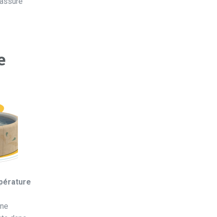
 assure
e
pérature
une