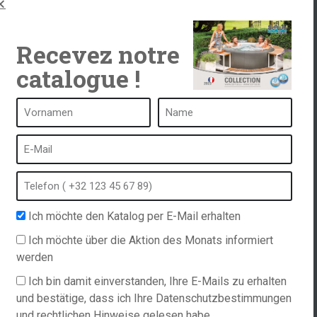
Recevez notre
catalogue !
ken
Ein Spa ist ...
Was ist ein Heilbad?
tub
Schaumbad
Ich möchte den Katalog per E-Mail erhalten
Innen Spa
ordern
Freibad
Ich möchte über die Aktion des Monats informiert
werden
Hinweise
Kurort im Winter
richtlinie
Eingebauter Whirlpool
Ich bin damit einverstanden, Ihre E-Mails zu erhalten
ations
und bestätige, dass ich Ihre Datenschutzbestimmungen
Spa und Hydrotherapie
und rechtlichen Hinweise gelesen habe.