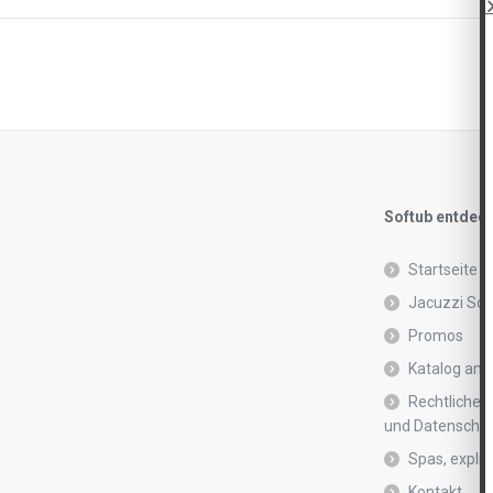
Softub entdec
Startseite
Jacuzzi Sof
Promos
Katalog anf
Rechtliche 
und Datenschutz
Spas, explic
Kontakt