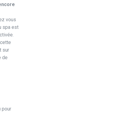
 encore
rez vous
u spa est
tivée.
cette
t sur
e de
u pour