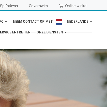
Spa's4ever
Coverswim
Online winkel
AQ
NEEM CONTACT OP MET
NEDERLANDS
ERVICE ENTRETIEN
ONZE DIENSTEN