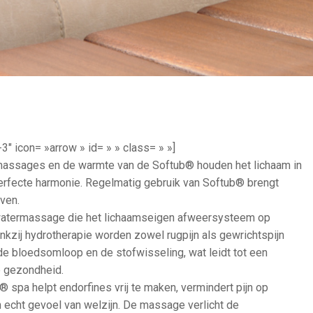
e-3″ icon= »arrow » id= » » class= » »]
massages en de warmte van de Softub® houden het lichaam in
erfecte harmonie. Regelmatig gebruik van Softub® brengt
even.
atermassage die het lichaamseigen afweersysteem op
Dankzij hydrotherapie worden zowel rugpijn als gewrichtspijn
 de bloedsomloop en de stofwisseling, wat leidt tot een
e gezondheid.
 spa helpt endorfines vrij te maken, vermindert pijn op
en echt gevoel van welzijn. De massage verlicht de