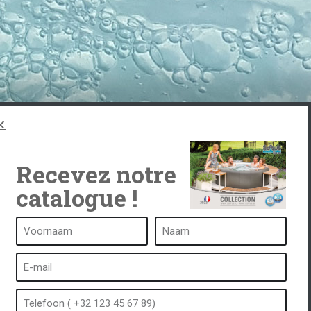
Recevez notre
catalogue !
Een kuuroord is...
Wat is een kuuroord?
tub
Bubbelbad