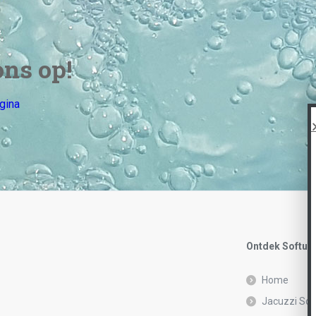
ns op!
gina
Ontdek Softub
Home
Jacuzzi Sof