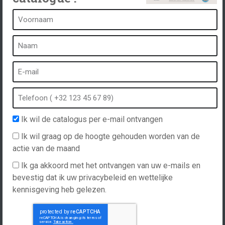
Een kuuroord is...
Wat is een kuuroord?
Bubbelbad
Binnen Spa
Buiten spa
Ik wil de catalogus per e-mail ontvangen
Spa in de winter
Ik wil graag op de hoogte gehouden worden van de
Ingebouwde spa
actie van de maand
Spa en hydrotherapie
Ik ga akkoord met het ontvangen van uw e-mails en
bevestig dat ik uw privacybeleid en wettelijke
kennisgeving heb gelezen.
Website gemaakt door
Hellomoon