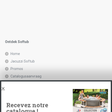
Ontdek Softub
Home
Jacuzzi Softub
Promos
Catalogusaanvraag
Juridische kennisgeving en privacybeleid
Spas, explications
Neem contact op met
Recevez notre
catalogue !