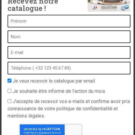
Recevez notre
catalogue !
Un spa c’est …
Qu’est-ce qu’un spa ?
Bain à bulles
Spa intérieur
Spa extérieur
Spa en hiver
Je veux recevoir le catalogue par email
Spa encastrable
Je souhaite être informé de l'action du mois
Spa et hydrothérapie
J'accepte de recevoir vos e-mails et confirme avoir pris
connaissance de votre politique de confidentialité et
mentions légales.
Site internet réalisé par
Hellomoon