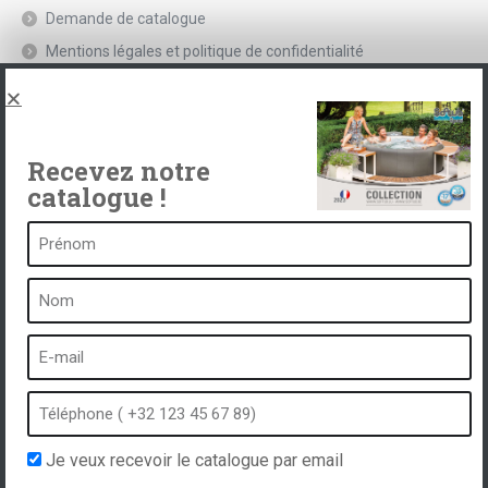
Demande de catalogue
Mentions légales et politique de confidentialité
Spas, explications
Contact
Recevez notre
catalogue !
Un spa c’est …
Qu’est-ce qu’un spa ?
Bain à bulles
Spa intérieur
Spa extérieur
Spa en hiver
Je veux recevoir le catalogue par email
Spa encastrable