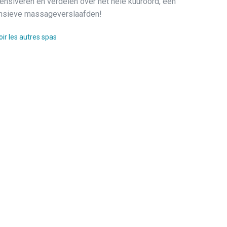
ensiveren en verdelen over het hele kuuroord, een
ensieve massageverslaafden!
oir les autres spas