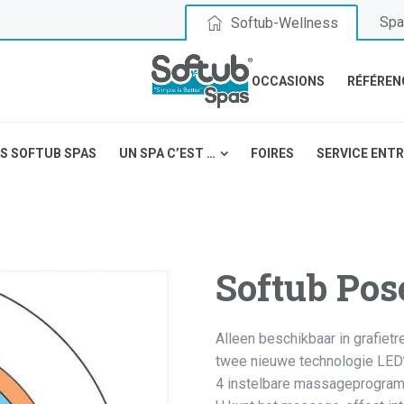
Spa
Softub-Wellness
OCCASIONS
RÉFÉREN
S SOFTUB SPAS
UN SPA C’EST …
FOIRES
SERVICE ENT
Softub Pos
Alleen beschikbaar in grafietr
twee nieuwe technologie LED
4 instelbare massageprogram