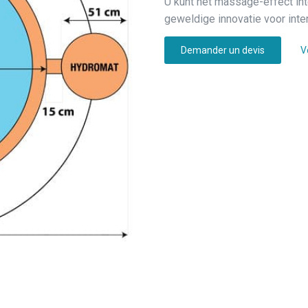
U kunt het massage-effect int
geweldige innovatie voor int
Demander un devis
V