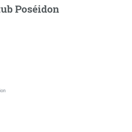
tub Poséidon
ion