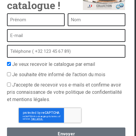
catalogue !
ub
Un spa c’est …
Qu’est-ce qu’un spa ?
tub
Bain à bulles
Spa intérieur
Je veux recevoir le catalogue par email
 catalogue
Spa extérieur
Je souhaite être informé de l'action du mois
gales et
Spa en hiver
fidentialité
Spa encastrable
J'accepte de recevoir vos e-mails et confirme avoir
ations
pris connaissance de votre politique de confidentialité
Spa et hydrothérapie
et mentions légales.
Envoyer