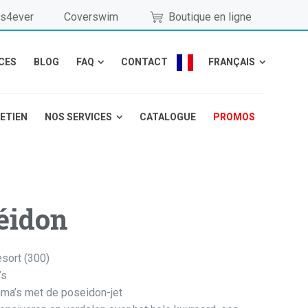
s4ever
Coverswim
Boutique en ligne
CES
BLOG
FAQ
CONTACT
FRANÇAIS
RETIEN
NOS SERVICES
CATALOGUE
PROMOS
éidon
esort (300)
’s
ma’s met de poseidon-jet