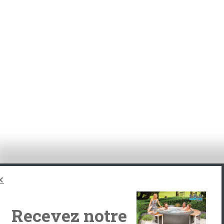
ngle-product.php
on line
64
Recevez notre