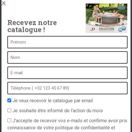
Contact
Recevez notre
catalogue !
Un spa c’est …
Qu’est-ce qu’un spa ?
Bain à bulles
Spa intérieur
Spa extérieur
Spa en hiver
Je veux recevoir le catalogue par email
Spa encastrable
Je souhaite être informé de l'action du mois
Spa et hydrothérapie
J'accepte de recevoir vos e-mails et confirme avoir pris
connaissance de votre politique de confidentialité et