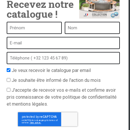
Recevez notre
catalogue !
ub
Un spa c’est …
Qu’est-ce qu’un spa ?
tub
Bain à bulles
Spa intérieur
Je veux recevoir le catalogue par email
 catalogue
Spa extérieur
Je souhaite être informé de l'action du mois
gales et
Spa en hiver
fidentialité
Spa encastrable
J'accepte de recevoir vos e-mails et confirme avoir
ations
pris connaissance de votre politique de confidentialité
Spa et hydrothérapie
et mentions légales.