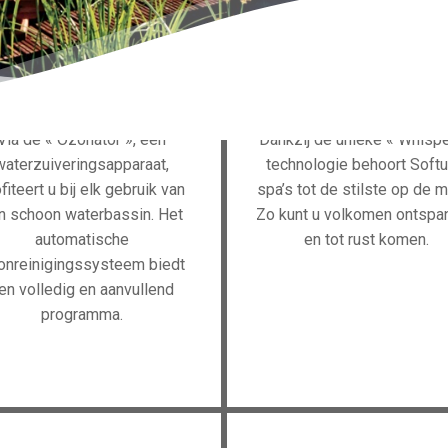
biedt. Het bevrijdt lichaam en geest van de dagelijkse spanningen
Via de « Ozonator », een
Dankzij de unieke « Whispe
waterzuiveringsapparaat,
technologie behoort Soft
fiteert u bij elk gebruik van
spa’s tot de stilste op de m
n schoon waterbassin. Het
Zo kunt u volkomen ontspa
automatische
en tot rust komen.
onreinigingssysteem biedt
en volledig en aanvullend
programma.