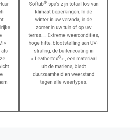
®
tuur
Softub
spa’s zijn totaal los van
ch
klimaat beperkingen. In de
nt
winter in uw veranda, in de
rijke
zomer in uw tuin of op uw
e
terras….. Extreme weercondities,
M »
hoge hitte, blootstelling aan UV-
 als
straling, de buitencoating in
®
eze
« Leathertex
« , een materiaal
wicht
uit de mariene, biedt
me
duurzaamheid en weerstand
haam
tegen alle weertypes.