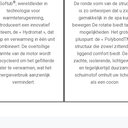
®
Softub
, wereldleider in
De ronde vorm van de struc
technologie voor
is zo ontworpen dat u zi
warmteterugwinning,
gemakkelijk in de spa ku
ntroduceert een innovatief
bewegen De rotatie biedt tal
teem, de « Hydromat », dat
mogelijkheden. Het grot
p en verwarming in één unit
pluspunt: de « PolybondT
ombineert. De overtollige
structuur die zowel zittend
armte van de motor wordt
liggend comfort biedt. D
ecycleerd om het gefilterde
zachte, isolerende, lichtge
ter te verwarmen, wat het
en tegelijkertijd duurza
nergieverbruik aanzienlijk
schuimstof omhult uw lic
vermindert.
als een cocon.