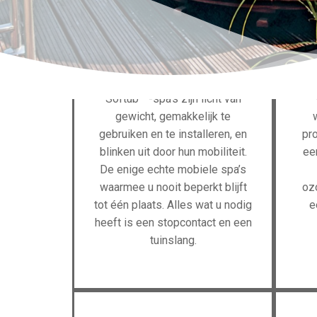
®
Softub
-spa’s zijn licht van
gewicht, gemakkelijk te
gebruiken en te installeren, en
pro
blinken uit door hun mobiliteit.
ee
De enige echte mobiele spa’s
waarmee u nooit beperkt blijft
oz
tot één plaats. Alles wat u nodig
e
heeft is een stopcontact en een
tuinslang.