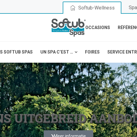
Spa
Softub-Wellness
OCCASIONS
RÉFÉREN
S SOFTUB SPAS
UN SPA C’EST …
FOIRES
SERVICE ENT
S UITGEBREID AANBOD
Meer informatie