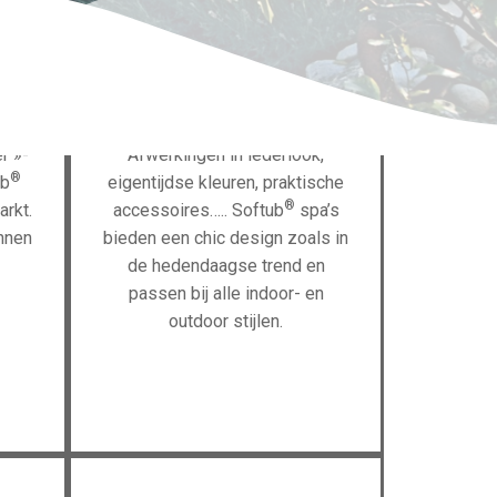
.
r »-
Afwerkingen in lederlook,
®
ub
eigentijdse kleuren, praktische
®
arkt.
accessoires….. Softub
spa’s
nnen
bieden een chic design zoals in
de hedendaagse trend en
passen bij alle indoor- en
outdoor stijlen.