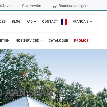
s4ever
Coverswim
Boutique en ligne
CES
BLOG
FAQ
CONTACT
FRANÇAIS
RETIEN
NOS SERVICES
CATALOGUE
PROMOS
 AAN SPA'S