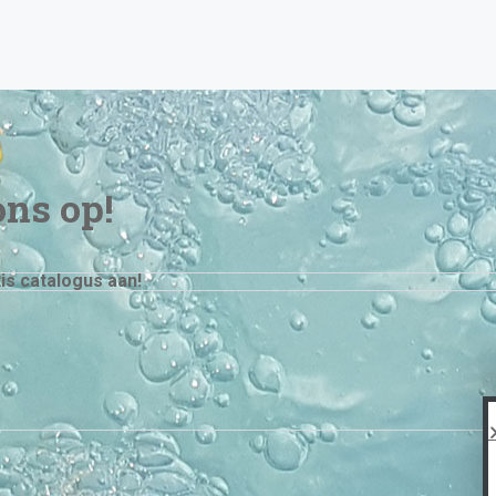
ns op!
is catalogus aan!