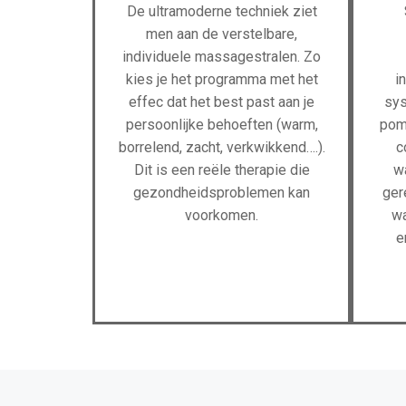
De ultramoderne techniek ziet
men aan de verstelbare,
individuele massagestralen. Zo
kies je het programma met het
i
effec dat het best past aan je
sys
persoonlijke behoeften (warm,
pom
borrelend, zacht, verkwikkend….).
c
Dit is een reële therapie die
w
gezondheidsproblemen kan
ger
voorkomen.
wa
e