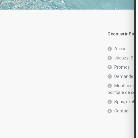
Découvrir Soft
Accueil
Jacuzzi Sof
Promos
Demande de
Mentions lé
politique de con
Spas, explic
Contact