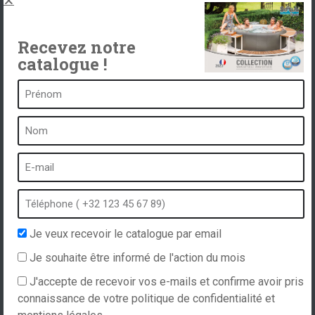
Contact
Recevez notre
catalogue !
Un spa c’est …
Qu’est-ce qu’un spa ?
Bain à bulles
Spa intérieur
Spa extérieur
Spa en hiver
Je veux recevoir le catalogue par email
Spa encastrable
Je souhaite être informé de l'action du mois
Spa et hydrothérapie
J'accepte de recevoir vos e-mails et confirme avoir pris
connaissance de votre politique de confidentialité et