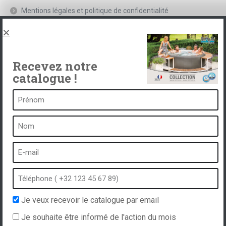
Mentions légales et politique de confidentialité
Spas, explications
Contact
Recevez notre
catalogue !
Un spa c’est …
Qu’est-ce qu’un spa ?
Bain à bulles
Spa intérieur
Spa extérieur
Spa en hiver
Je veux recevoir le catalogue par email
Spa encastrable
Je souhaite être informé de l'action du mois
Spa et hydrothérapie